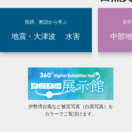
2025年10月9日
災とSeeing（40）濃尾地震（岐
2025年9月16日
災とSeeing（39）東海豪雨から2
痕跡、教訓から学ぶ
近年
地震・大津波
水害
中部
2025年6月3日
災とSeeing（38）平成22年7.
災とSeeing（37）浜名湖口周辺
2025年4月9日
た。
2025年4月4日
痕跡、教訓から学ぶ に14の記録（2
2025年2月5日
災とSeeing（36）三河地震から8
2024年12月9日
災とSeeing（35）昭和東南海地
伊勢湾台風など被災写真（白黒写真）を
カラーでご覧頂けます。
2024年10月8日
災とSeeing（34）平成16年台風