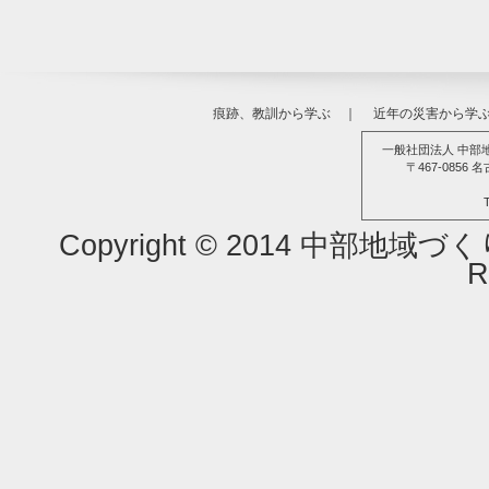
2024年8月6日
災とSeeing（33）濃尾地震（愛
災とSeeing（32）梨子沢（なし
2024年6月4日
ました。
痕跡、教訓から学ぶ
｜
近年の災害から学
2024年4月8日
災とSeeing（31）昭和東南海地
一般社団法人 中部
〒467-085
2024年2月7日
災とSeeing（30）南海トラフ巨
Copyright © 2014 中部地域
2024年1月10日
痕跡、教訓から学ぶ に9の記録（14
R
2023年12月4日
災とSeeing（29）阿寺（あてら
2023年10月3日
災とSeeing（28）明応地震（三重
2023年8月9日
災とSeeing（27）9.28豪雨災害を
2023年6月5日
災とSeeing（26）福井地震を掲載