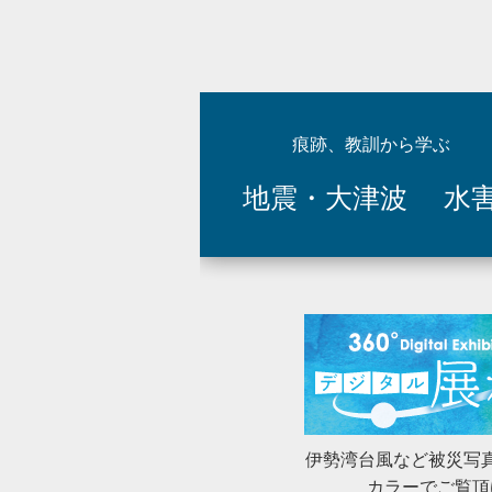
2026年1月22日
痕跡、教訓
2025年10月9日
災とSee
2025年9月16日
災とSeei
痕跡、教訓から学ぶ
地震・大津波
水
2025年6月3日
災とSeei
災とSee
2025年4月9日
た。
2025年4月4日
痕跡、教訓
2025年2月5日
災とSeei
2024年12月9日
災とSee
伊勢湾台風など被災写
カラーでご覧頂