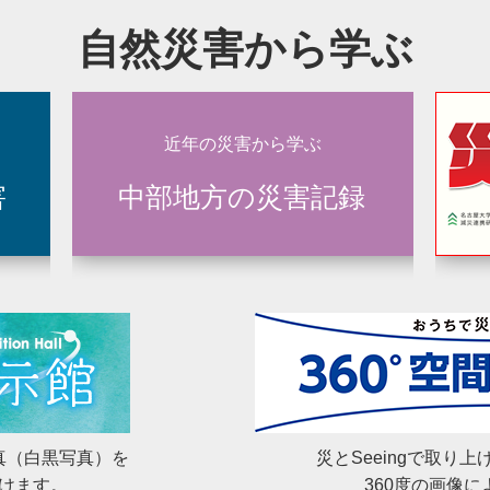
から学ぶ に12の記録（12施設等）を追加掲載し、計131の記
自然災害から学ぶ
ing（40）濃尾地震（岐阜県岐阜市・本巣市）を掲載しました。
ng（39）東海豪雨から25年（愛知県清須市）を掲載しました。
近年の災害から学ぶ
害
中部地方の災害記録
ng（38）平成22年7.15梅雨前線豪雨から15年（岐阜県可児市
ing（37）浜名湖口周辺の「今切口（いまぎれぐち）」と命山
から学ぶ に14の記録（21施設等）を追加掲載し、計119の記
ng（36）三河地震から80年（愛知県蒲郡市）を掲載しました。
ing（35）昭和東南海地震から80年（三重県熊野市新鹿（あた
真（白黒写真）を
災とSeeingで取り
けます。
360度の画像