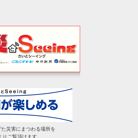
録（174施設等）を公開しました。
）を掲載しました。
（静岡県湖西市・浜松市）を掲載しまし
録（162施設等）を公開しました。
しか））を掲載しました。
上げた災害にまつわる場所を
によりご覧頂けます。