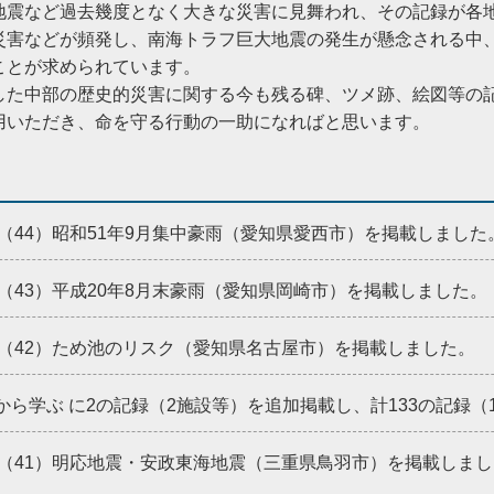
地震など過去幾度となく大きな災害に見舞われ、その記録が各
災害などが頻発し、南海トラフ巨大地震の発生が懸念される中
ことが求められています。
した中部の歴史的災害に関する今も残る碑、ツメ跡、絵図等の
用いただき、命を守る行動の一助になればと思います。
ng（44）昭和51年9月集中豪雨（愛知県愛西市）を掲載しました
ng（43）平成20年8月末豪雨（愛知県岡崎市）を掲載しました。
ing（42）ため池のリスク（愛知県名古屋市）を掲載しました。
から学ぶ に2の記録（2施設等）を追加掲載し、計133の記録（
ing（41）明応地震・安政東海地震（三重県鳥羽市）を掲載しま