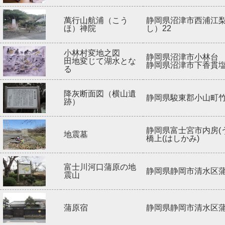
萬行山航浦（こう
静岡県沼津市西浦江
ほ）禅院
し）22
小林村変地之図
静岡県沼津市小林台
田地変じて湖水とな
静岡県沼津市下香貫
る
降灰断面図（横山遺
静岡県駿東郡小山町竹
跡）
静岡県富士宮市内房(
地震墓
橋上(はしかみ)
富士川河口蒲原の地
静岡県静岡市清水区
震山
蒲原宿
静岡県静岡市清水区