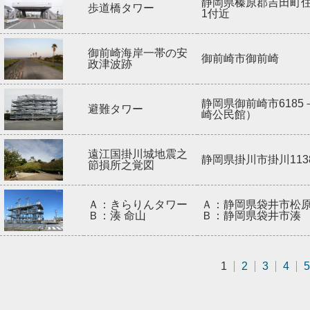
静岡県榛原郡吉田町住吉
歩道橋タワー
1付近
御前崎海岸一帯の安
御前崎市御前崎
政津波跡
静岡県御前崎市6185
避難タワー
崎公民館）
遠江国掛川城地震之
静岡県掛川市掛川113
節損所之覚図
Ａ：きらりんタワー
Ａ：静岡県袋井市松
Ｂ：湊 命山
Ｂ：静岡県袋井市湊
1
2
3
4
5