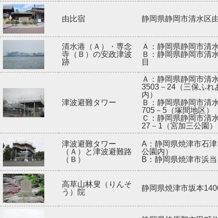
由比宿
静岡県静岡市清水区
清水港（Ａ）・専念
Ａ：静岡県静岡市清
寺（Ｂ）の安政津波
Ｂ：静岡県静岡市清水
跡
目
Ａ：静岡県静岡市清
3503－24（三保ふ
内）
津波避難タワー
Ｂ：静岡県静岡市清
705－5（塚間地区）
Ｃ：静岡県静岡市清
27－1（宮加三公園）
津波避難タワー
A：静岡県焼津市石津
（Ａ）と津波避難路
公園内）
（Ｂ）
B：静岡県焼津市浜当目
高草山林叟（りんそ
静岡県焼津市坂本140
う）院