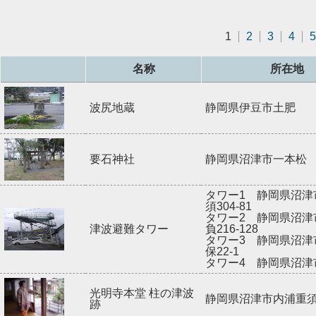
1
2
3
4
5
名称
所在地
波尻地蔵
静岡県伊豆市土肥
要石神社
静岡県沼津市一本松
タワー1 静岡県沼津
須304-81
タワー2 静岡県沼津
津波避難タワー
負216-128
タワー3 静岡県沼津
保22-1
タワー4 静岡県沼津市
光明寺本堂 柱の津波
静岡県沼津市内浦重須
跡